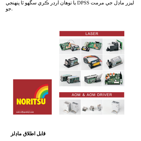
يا توھان آرڊر ڪري سگھو ٿا پنھنجي DPSS ليزر ماڊل جي مرمت
جو.
قابل اطلاق ماڊلز