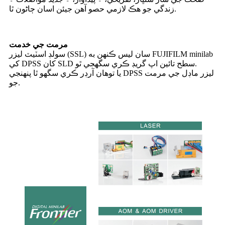
زندگي جو هڪ لازمي حصو آهن جيئن اسان ڄاڻون ٿا.
مرمت جي خدمت
سولڊ اسٽيٽ ليزر (SSL) سان ليس ڪنهن به FUJIFILM minilab
کي DPSS کان SLD سطح تائين اپ گريڊ ڪري سگھجي ٿو.
يا توھان آرڊر ڪري سگھو ٿا پنھنجي DPSS ليزر ماڊل جي مرمت
جو.