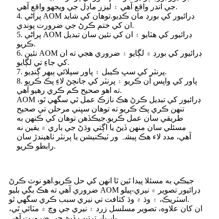
جي اندر واقع آهي ۽ ليزر ماڊل جي ويجهو واقع آهي.
4. پراڻي AOM ڊرائيور کي بورڊ مان ڪڍيو.توھان کي شايد
ان کي ختم ڪرڻ جي ضرورت پوندي.
5. پراڻي AOM ڊرائيور کي هٽايو ۽ ان کي نئين سان تبديل
ڪريو.
6. نئين AOM ڊرائيور کي بورڊ ۾ لڳايو ۽ ضروري هجي ته ان
کي جاءِ تي لڳايو.
7. پرنٽر کي سڀ ڪيبل ۽ پاور سپلائي ٻيهر ڳنڍيو.
8. پاور کي واپس آن ڪريو ۽ پرنٽر کي جانچڻ لاءِ پڪ ڪريو
ته اھو صحيح ڪم ڪري رھيو آھي.
AOM ڊرائيور کي تبديل ڪرڻ هڪ نازڪ عمل ٿي سگهي ٿو،
تنهن ڪري پڪ ڪريو ته توهان سڀني مرحلن تي صحيح
طريقي سان عمل ڪريو.جيڪڏهن توهان کي ڪنهن به
مسئلي سان منهن ڏيڻ يا اڳتي وڌڻ جي باري ۾ يقين نه
آهي، مدد لاء هڪ پیشہ ور ٽيڪنيشن يا پرنٽر ٺاهيندڙ سان
رابطو ڪريو.
جيڪي به مسئلا پيدا ٿين ٿا انهن کي حل ڪريو.اهو نوٽ ڪرڻ
ضروري آهي ته هڪ بگي بليو AOM ڊرائيور تصوير ۾ نيري-پيلو
اسٽريڪ، ۽ وڌ ۾ وڌ کثافت تي نيري سبب ڪري سگهي ٿو.
ان کان علاوه، تصوير مسلسل زرد ۽ نيري جي وچ ۾ مٽائي ٿي،
بار بار ترتيب ڏيڻ جي ضرورت آهي.