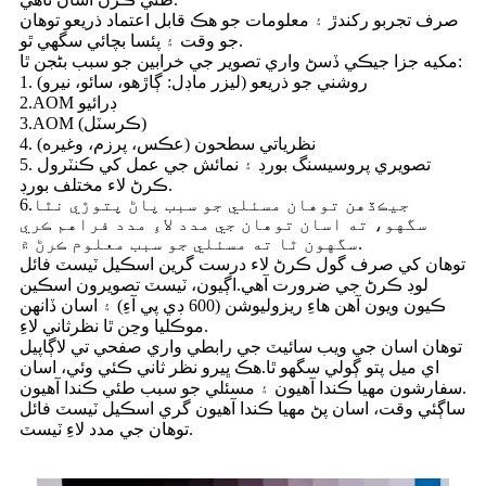
صرف تجربو رکندڙ ۽ معلومات جو هڪ قابل اعتماد ذريعو توهان
جو وقت ۽ پئسا بچائي سگهي ٿو.
مکيه جزا جيڪي ڏسڻ واري تصوير جي خرابين جو سبب بڻجن ٿا:
1. روشني جو ذريعو (ليزر ماڊل: ڳاڙهو، سائو، نيرو)
2.AOM ڊرائيو
3.AOM (ڪرسٽل)
4. نظرياتي سطحون (عڪس، پرزم، وغيره)
5. تصويري پروسيسنگ بورڊ ۽ نمائش جي عمل کي ڪنٽرول
ڪرڻ لاء مختلف بورڊ.
6.جيڪڏهن توهان مسئلي جو سبب پاڻ پتوڙي نٿا
سگهو، ته اسان توهان جي مدد لاءِ مدد فراهم ڪري
سگهون ٿا ته مسئلي جو سبب معلوم ڪرڻ ۾.
توهان کي صرف گول ڪرڻ لاء درست گرين اسڪيل ٽيسٽ فائل
لوڊ ڪرڻ جي ضرورت آهي.اڳيون، ٽيسٽ تصويرون اسڪين
ڪيون ويون آهن هاءِ ريزوليوشن (600 ڊي پي آءِ) ۽ اسان ڏانهن
موڪليا وڃن ٿا نظرثاني لاءِ.
توهان اسان جي ويب سائيٽ جي رابطي واري صفحي تي لاڳاپيل
اي ميل پتو ڳولي سگهو ٿا.هڪ ڀيرو نظر ثاني ڪئي وئي، اسان
سفارشون مهيا ڪندا آهيون ۽ مسئلي جو سبب طئي ڪندا آهيون.
ساڳئي وقت، اسان پڻ مهيا ڪندا آهيون گري اسڪيل ٽيسٽ فائل
توهان جي مدد لاءِ ٽيسٽ.