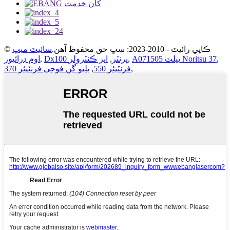
© ڪاپي رائيٽ - 2010-2023: سڀ حق محفوظ آهن.
سائيٽ ميپ
,
A071505 بيلٽ Noritsu 37
,
Dx100 پرنٽر
,
ايز ڪنٽرولر
,
اوم ڊرائيور
,
فرنٽيئر 550
,
بليو گن فوجي فرنٽيئر 370