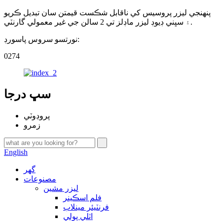
پنھنجي ليزر پروسيس کي ناقابل شڪست قيمتن سان تبديل ڪريو
۽ سڀني ڊيوڊ ليزر ماڊلز تي 2 سالن جي غير معمولي گارنٽي.
نورتسو سروس پاسورڊ:
0274
سڀ درجا
پروڊوٽي
زمرو
English
گهر
مصنوعات
ليزر مشين
فلم اسڪينر
فرنٽيئر مينلاب
اٽلي پولي