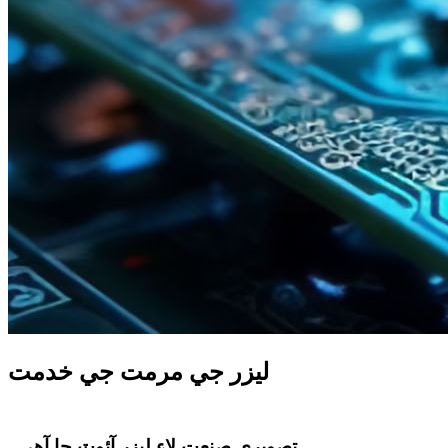
ليزر جي مرمت جي خدمت
تصويري صنعت لاءِ ليزر آئوٽ ڇا آهي