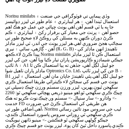
Noritsu minilabs وڏي پيماني تي فوٽوگرافي جي صنعت ۾
استعمال ٿيندا آهن، ۽ هر ليبارٽري ۾ عام طور تي ليزر ڊوائيسز
جا ٻه يا ٽي قسم آهن.اهي يونٽ ڇپائي جي عمل جو هڪ اهم
حصو آهن ۽ پرنٽ جي معيار کي برقرار رکڻ ۽ ليبارٽري ۾ ڪم
ڪرڻ دوران ڪنهن به مسئلن کي روڪڻ لاءِ صحيح طور تي
سڃاڻپ هجڻ ضروري آهي.هر ليزر يونٽ جي اندر، ٽي ليزر ماڊلز
آهن - ڳاڙهي، سائي ۽ نيري (R، G، B) - ٺاهيندڙ انهن ماڊلز کي
پيدا ڪرڻ لاء.ڪجھ Noritsu minilabs استعمال ڪن ٿا ليزر ماڊلز
جيڪي شيماڊزو ڪارپوريشن پاران تيار ڪيا ويا آھن، جن کي ليزر
ٽائپ A ۽ A1 جو ليبل لڳل آھي، جڏھن ته ٻيا استعمال ڪن ٿا
ماڊلز پاران ٺاھيل شوا Optronics Co. Ltd، جن کي ليزر ٽائپ B ۽
B1 جو ليبل لڳل آھي.ٻئي ٺاهيندڙ جاپان مان آهن. استعمال ۾ ليزر
يونٽ جي قسم کي سڃاڻڻ لاء ڪيترائي طريقا استعمال ڪري
سگهجن ٿيون.پهرين، ليزر ورزن سسٽم ورزن چيڪ ڊسپلي تي
چيڪ ڪري سگھجي ٿو.اهو مينيو ذريعي پهچائي سگھجي ٿو: 2260
-> واڌارو -> سار سنڀال -> سسٽم ور.چيڪ.نوٽ ڪريو ته هڪ
خدمت FD هن طريقي کي استعمال ڪرڻ جي ضرورت
آهي.اضافي طور تي، Noritsu ليب جي سروس موڊ تائين رسائي
ڪري سگهجي ٿي روزاني سروس پاسورڊ استعمال ڪندي،
جيڪو ڳولهي سگهجي ٿو فنڪشن -> مينيو ڏانهن نيويگيٽ
ڪندي.پاسورڊ داخل ٿيڻ کان پوء، ليزر يونٽ جو قسم چيڪ ڪري