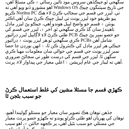
سگھجي ٿو.جيڪڏهن سروس موڊ تائين رسائي ۾ ڪي مسئلا آهن،
اهو مشورو ڏنو ويو آهي ته Windows OS جي تاريخ سيٽنگون چيڪ
ڪريو Noritsu PC تي. ليزر جي قسم جي سڃاڻپ ڪرڻ لاء هڪ
ٻيو طريقو خود ليزر يونٽ تي ليبل چيڪ ڪرڻ سان آهي.اڪثر
يونٽن ۾ قسم جو واضح ليبل هوندو آهي، جيڪو پڻ ليزر ماڊل
ٺاهيندڙ سان گڏ ڪري سگهجي ٿو. آخر ۾، ليزر جي قسم کي
طئي ڪرڻ لاءِ لاڳاپيل ليزر ڊرائيور PCB جو حصو نمبر پڻ چيڪ
ڪري سگهجي ٿو.هر ليزر يونٽ ۾ ڊرائيور PCBs شامل آهن
جيڪي هر ليزر ماڊل کي ڪنٽرول ڪن ٿا، ۽ انهن بورڊن جا حصا
نمبر ليزر يونٽ جي قسم جي حوالي سان معلومات مهيا ڪري
سگھن ٿا. ليزر جي قسم کي درست طور تي سڃاڻڻ ضروري
آهي ته ليبار جي عام آپريشن ۽ اعلي معيار جي پيداوار لاء. پرنٽ.
ڪهڙي قسم جا مسئلا مشين کي غلط استعمال ڪرڻ
جو سبب بڻجن ٿا
جڏهن توهان هڪ تصوير سان معيار جو مسئلو ڳوليندا آهيو،
توهان کي پهريان اهو طئي ڪرڻو پوندو ته ڪهڙو حصو پرنٽ معيار
جي مسئلي جو سبب بڻيل آهي، پر ڪجهه حالتن ۾، اهو سبب
طئي ڪرڻ آسان ناهي.