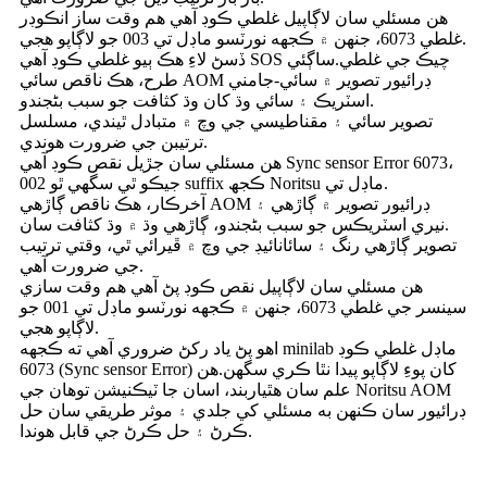
هن مسئلي سان لاڳاپيل غلطي ڪوڊ آهي هم وقت ساز انڪوڊر
غلطي 6073، جنهن ۾ ڪجهه نورٽسو ماڊل تي 003 جو لاڳاپو هجي.
ڏسڻ لاءِ هڪ ٻيو غلطي ڪوڊ آهي SOS چيڪ جي غلطي.ساڳئي
طرح، هڪ ناقص سائي AOM ڊرائيور تصوير ۾ سائي-جامني
اسٽريڪ ۽ سائي وڌ کان وڌ کثافت جو سبب بڻجندو.
تصوير سائي ۽ مقناطيسي جي وچ ۾ متبادل ٿيندي، مسلسل
ترتيبن جي ضرورت هوندي.
ھن مسئلي سان جڙيل نقص ڪوڊ آھي Sync sensor Error 6073،
جيڪو ٿي سگھي ٿو 002 suffix ڪجھ Noritsu ماڊل تي.
آخرڪار، هڪ ناقص ڳاڙهي AOM ڊرائيور تصوير ۾ ڳاڙهي ۽
نيري اسٽريڪس جو سبب بڻجندو، ڳاڙهي وڌ ۾ وڌ کثافت سان.
تصوير ڳاڙهي رنگ ۽ سائانائيڊ جي وچ ۾ ڦيرائي ٿي، وقتي ترتيب
جي ضرورت آهي.
هن مسئلي سان لاڳاپيل نقص ڪوڊ پڻ آهي هم وقت سازي
سينسر جي غلطي 6073، جنهن ۾ ڪجهه نورٽسو ماڊل تي 001 جو
لاڳاپو هجي.
اهو پڻ ياد رکڻ ضروري آهي ته ڪجهه minilab ماڊل غلطي ڪوڊ
6073 (Sync sensor Error) کان پوءِ لاڳاپو پيدا نٿا ڪري سگهن.هن
علم سان هٿياربند، اسان جا ٽيڪنيشن توهان جي Noritsu AOM
ڊرائيور سان ڪنهن به مسئلي کي جلدي ۽ موثر طريقي سان حل
ڪرڻ ۽ حل ڪرڻ جي قابل هوندا.