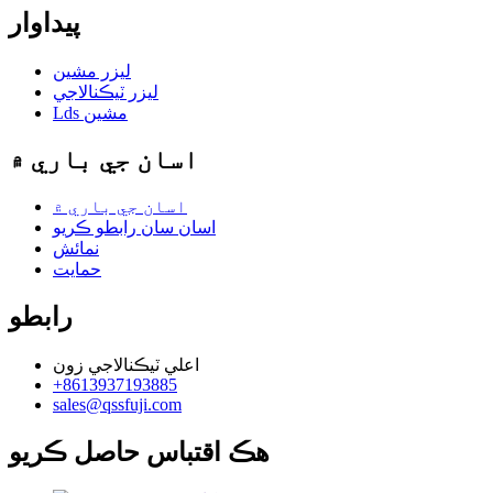
پيداوار
ليزر مشين
ليزر ٽيڪنالاجي
Lds مشين
اسان جي باري ۾
اسان جي باري ۾
اسان سان رابطو ڪريو
نمائش
حمايت
رابطو
اعلي ٽيڪنالاجي زون
+8613937193885
sales@qssfuji.com
هڪ اقتباس حاصل ڪريو