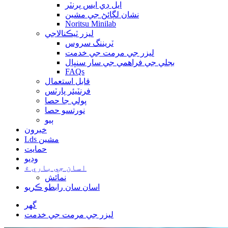
ايل ڊي ايس پرنٽر
نشان لڳائڻ جي مشين
Noritsu Minilab
ليزر ٽيڪنالاجي
ٽريننگ سروس
ليزر جي مرمت جي خدمت
بجلي جي فراهمي جي سار سنڀال
FAQs
قابل استعمال
فرنٽيئر پارٽس
پولي جا حصا
نورتسو حصا
ٻيو
خبرون
Lds مشين
حمايت
وڊيو
اسان جي باري ۾
نمائش
اسان سان رابطو ڪريو
گهر
ليزر جي مرمت جي خدمت