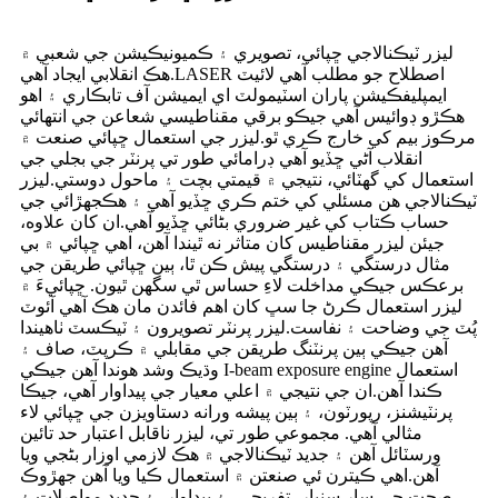
ليزر ٽيڪنالاجي ڇپائي، تصويري ۽ ڪميونيڪيشن جي شعبي ۾
هڪ انقلابي ايجاد آهي.LASER اصطلاح جو مطلب آھي لائيٽ
ايمپليفڪيشن پاران اسٽيمولٽ اي ايميشن آف تابڪاري ۽ اھو
ھڪڙو ڊوائيس آھي جيڪو برقي مقناطيسي شعاعن جي انتهائي
مرڪوز بيم کي خارج ڪري ٿو.ليزر جي استعمال ڇپائي صنعت ۾
انقلاب آڻي ڇڏيو آهي ڊرامائي طور تي پرنٽر جي بجلي جي
استعمال کي گهٽائي، نتيجي ۾ قيمتي بچت ۽ ماحول دوستي.ليزر
ٽيڪنالاجي هن مسئلي کي ختم ڪري ڇڏيو آهي ۽ هڪجهڙائي جي
حساب ڪتاب کي غير ضروري بڻائي ڇڏيو آهي.ان کان علاوه،
جيئن ليزر مقناطيس کان متاثر نه ٿيندا آهن، اهي ڇپائي ۾ بي
مثال درستگي ۽ درستگي پيش ڪن ٿا، ٻين ڇپائي طريقن جي
برعڪس جيڪي مداخلت لاءِ حساس ٿي سگهن ٿيون. ڇپائيءَ ۾
ليزر استعمال ڪرڻ جا سڀ کان اهم فائدن مان هڪ آهي آئوٽ
پُٽ جي وضاحت ۽ نفاست.ليزر پرنٽر تصويرون ۽ ٽيڪسٽ ٺاهيندا
آهن جيڪي ٻين پرنٽنگ طريقن جي مقابلي ۾ ڪرپٽ، صاف ۽
وڌيڪ وشد هوندا آهن جيڪي I-beam exposure engine استعمال
ڪندا آهن.ان جي نتيجي ۾ اعلي معيار جي پيداوار آهي، جيڪا
پرنٽيشنز، رپورٽون، ۽ ٻين پيشه ورانه دستاويزن جي ڇپائي لاء
مثالي آهي. مجموعي طور تي، ليزر ناقابل اعتبار حد تائين
ورسٽائل آهن ۽ جديد ٽيڪنالاجي ۾ هڪ لازمي اوزار بڻجي ويا
آهن.اهي ڪيترن ئي صنعتن ۾ استعمال ڪيا ويا آهن جهڙوڪ
صحت جي سار سنڀار، تفريحي، ۽ پيداوار، ۽ جديد مواصلات ۽