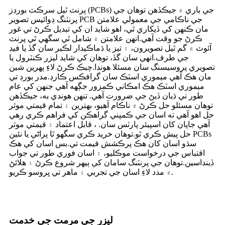
پرنٽ ٿيل سرڪٽ بورڊز (PCBs) جي باري ۾ جيڪڏهن توهان جي
پرنٽنگ ڊوائيس تصوير PCB جي ناڪامي جي معمولي علامتن
مان ڪنهن کي ڏيکاري ٿي، اهو شايد ان کي تبديل ڪرڻ تي غور
ڪرڻ جو وقت آهي.انهن علامتن ۾ شامل ٿي سگھي ٿي پرنٽ
آئوٽ ۾ گم ٿيل تصويرون، ۽ تيز يا ڌماڪيدار لڪير سان گڏ يا فيڊ
جي طرف.انهي سان گڏ، توهان کي شايد ليزر ڪنٽرول يا
تصويري پروسيسنگ سان مسئلا هوندا.چيڪ ڪرڻ لاءِ پهرين شين
مان هڪ آهي ميموري اسٽڪ سان گرافڪس ڪارڊ.مدر بورڊ تي
ميموري اسٽڪ هڪ امڪاني ڪمزور جڳهه آهي جنهن کي عام
طور تي ڌيان ڏيڻ جي ضرورت آهي. تنهن هوندي به، جيڪڏهن
توهان مسئلو حل ڪرڻ ۾ ناڪام آهيو، بهترين ۽ تمام قيمتي موثر
حل اهو آهي ته اسان جي ڪمپني گراهڪن کي فراهم ڪري رهي
آهي جاپان کان اسپيئر پارٽس سان. ، قابل اعتماد ۽ قيمتي موثر
حل پيش ڪري ٿو.توهان خريد ڪري سگهو ٿا پراڻي يا نئين PCBs
سڌو اسان کان هڪ پرڪشش قيمت تي.بس اسان کي هڪ
اقتباس جي درخواست موڪليو، ۽ اسان فوري طور تي جواب
ڏينداسين.توهان جي پرنٽنگ سامان کي ٻيهر شروع ڪرڻ ۽ هلائڻ
۾ مدد لاءِ اسان جي تجربي ۽ ماهر تي ڀروسو ڪريو.
ليزر جي مرمت جي خدمت