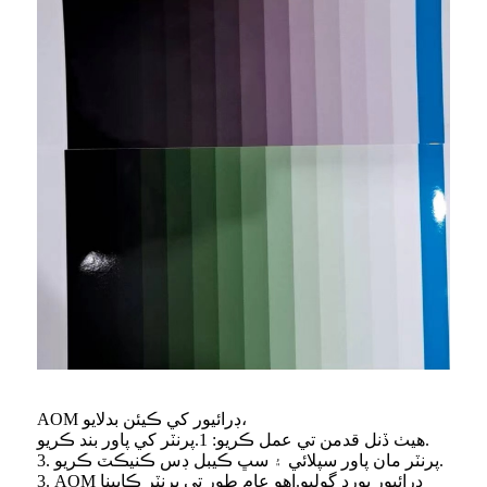
AOM ڊرائيور کي ڪيئن بدلايو،
ھيٺ ڏنل قدمن تي عمل ڪريو: 1.پرنٽر کي پاور بند ڪريو.
3. پرنٽر مان پاور سپلائي ۽ سڀ ڪيبل ڊس ڪنيڪٽ ڪريو.
3. AOM ڊرائيور بورڊ ڳوليو.اهو عام طور تي پرنٽر ڪابينا