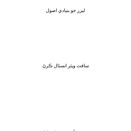
ليزر جو بنيادي اصول
سافٽ ويئر انسٽال ڪرڻ