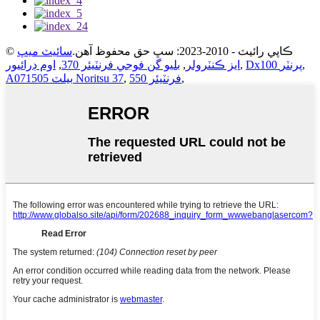
© ڪاپي رائيٽ - 2010-2023: سڀ حق محفوظ آهن.
سائيٽ ميپ
,
Dx100 پرنٽر
,
ايز ڪنٽرولر
,
بليو گن فوجي فرنٽيئر 370
,
اوم ڊرائيور
,
فرنٽيئر 550
,
A071505 بيلٽ Noritsu 37