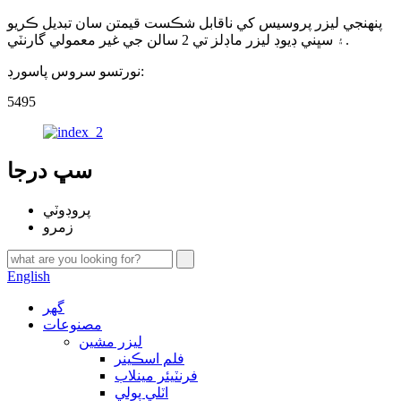
پنھنجي ليزر پروسيس کي ناقابل شڪست قيمتن سان تبديل ڪريو
۽ سڀني ڊيوڊ ليزر ماڊلز تي 2 سالن جي غير معمولي گارنٽي.
نورتسو سروس پاسورڊ:
5495
سڀ درجا
پروڊوٽي
زمرو
English
گهر
مصنوعات
ليزر مشين
فلم اسڪينر
فرنٽيئر مينلاب
اٽلي پولي