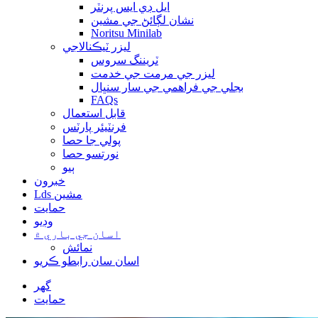
ايل ڊي ايس پرنٽر
نشان لڳائڻ جي مشين
Noritsu Minilab
ليزر ٽيڪنالاجي
ٽريننگ سروس
ليزر جي مرمت جي خدمت
بجلي جي فراهمي جي سار سنڀال
FAQs
قابل استعمال
فرنٽيئر پارٽس
پولي جا حصا
نورتسو حصا
ٻيو
خبرون
Lds مشين
حمايت
وڊيو
اسان جي باري ۾
نمائش
اسان سان رابطو ڪريو
گهر
حمايت