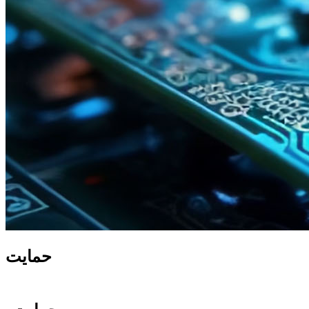
حمايت