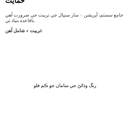
حمايت
جامع سسٽم، آپريشن ۽ سار سنڀال جي تربيت جي ضرورت آهي
باقاعده بنياد تي.
تربيت ۾ شامل آهن:
رنگ وڌائڻ جي سامان جو ڪم فلو