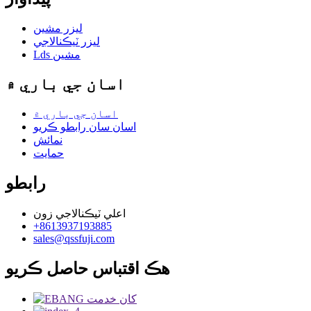
ليزر مشين
ليزر ٽيڪنالاجي
Lds مشين
اسان جي باري ۾
اسان جي باري ۾
اسان سان رابطو ڪريو
نمائش
حمايت
رابطو
اعلي ٽيڪنالاجي زون
+8613937193885
sales@qssfuji.com
هڪ اقتباس حاصل ڪريو