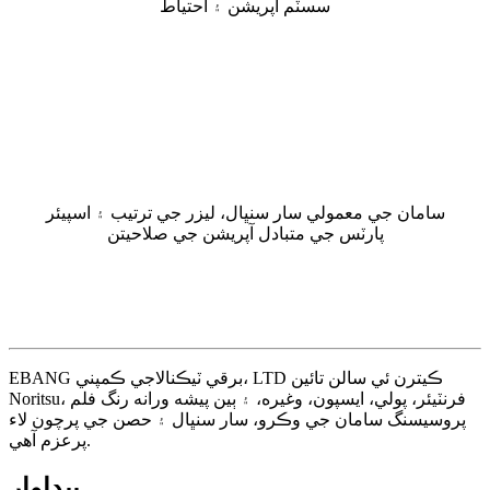
سسٽم آپريشن ۽ احتياط
سامان جي معمولي سار سنڀال، ليزر جي ترتيب ۽ اسپيئر
پارٽس جي متبادل آپريشن جي صلاحيتن
EBANG برقي ٽيڪنالاجي ڪمپني، LTD ڪيترن ئي سالن تائين
Noritsu، فرنٽيئر، پولي، ايسپون، وغيره، ۽ ٻين پيشه ورانه رنگ فلم
پروسيسنگ سامان جي وڪرو، سار سنڀال ۽ حصن جي پرچون لاء
پرعزم آهي.
پيداوار